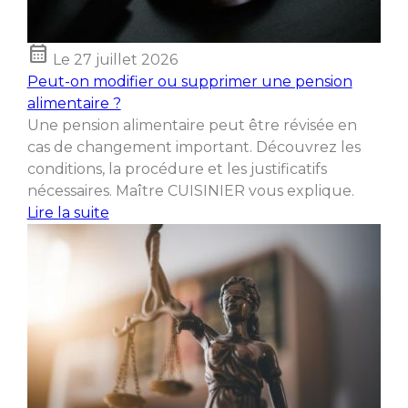
calendar_month
Le
27 juillet 2026
Peut-on modifier ou supprimer une pension
alimentaire ?
Une pension alimentaire peut être révisée en
cas de changement important. Découvrez les
conditions, la procédure et les justificatifs
nécessaires. Maître CUISINIER vous explique.
Lire la suite