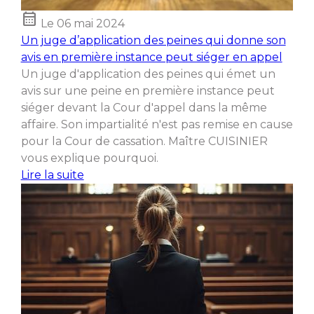
calendar_month
Le
06 mai 2024
Un juge d’application des peines qui donne son
avis en première instance peut siéger en appel
Un juge d'application des peines qui émet un
avis sur une peine en première instance peut
siéger devant la Cour d'appel dans la même
affaire. Son impartialité n'est pas remise en cause
pour la Cour de cassation. Maître CUISINIER
vous explique pourquoi.
Lire la suite