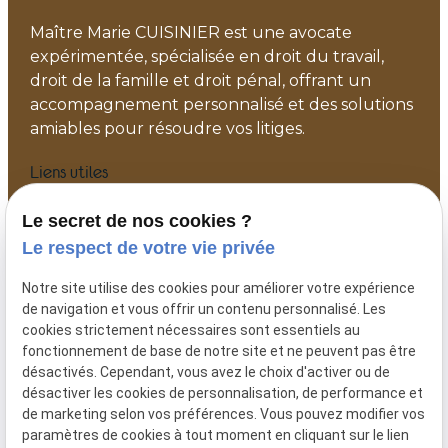
Maître Marie CUISINIER est une avocate
expérimentée, spécialisée en droit du travail,
droit de la famille et droit pénal, offrant un
accompagnement personnalisé et des solutions
amiables pour résoudre vos litiges.
Liens utiles
Accueil
Le secret de nos cookies ?
Votre avocat
Le respect de votre vie privée
Actualités
Notre site utilise des cookies pour améliorer votre expérience
Contact
de navigation et vous offrir un contenu personnalisé. Les
Plan du site
cookies strictement nécessaires sont essentiels au
fonctionnement de base de notre site et ne peuvent pas être
Mentions légales
désactivés. Cependant, vous avez le choix d'activer ou de
Politique de confidentialité
désactiver les cookies de personnalisation, de performance et
Gestion des cookies
de marketing selon vos préférences. Vous pouvez modifier vos
paramètres de cookies à tout moment en cliquant sur le lien
Me contacter