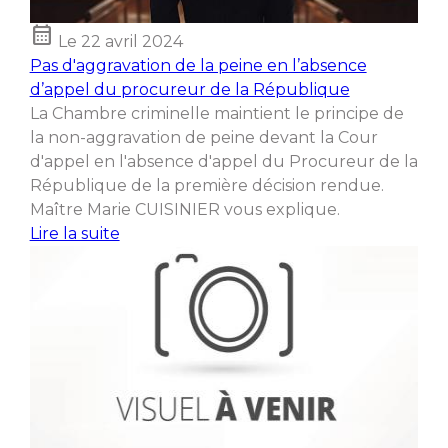
calendar_month
Le
22 avril 2024
Pas d'aggravation de la peine en l’absence
d’appel du procureur de la République
La Chambre criminelle maintient le principe de
la non-aggravation de peine devant la Cour
d'appel en l'absence d'appel du Procureur de la
République de la première décision rendue.
Maître Marie CUISINIER vous explique.
Lire la suite