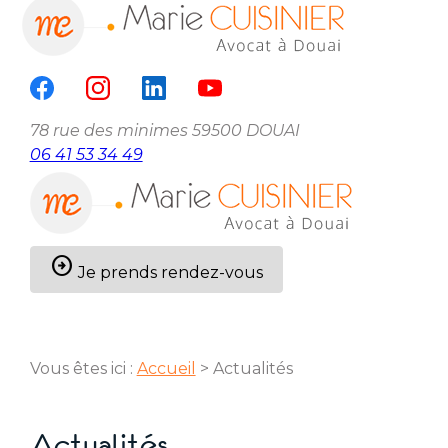
Panneau de gestion des cookies
menu
78 rue des minimes
59500 DOUAI
06 41 53 34 49
arrow_circle_right
Je prends rendez-vous
Vous êtes ici :
Accueil
> Actualités
Actualités