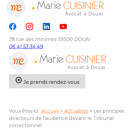
Panneau de gestion des cookies
menu
78 rue des minimes
59500 DOUAI
06 41 53 34 49
arrow_circle_right
Je prends rendez-vous
Vous êtes ici :
Accueil
>
Actualités
> Les principes
directeurs de l'audience devant le Tribunal
correctionnel