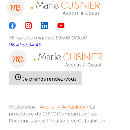
Panneau de gestion des cookies
menu
78 rue des minimes
59500 DOUAI
06 41 53 34 49
arrow_circle_right
Je prends rendez-vous
Vous êtes ici :
Accueil
>
Actualités
> La
procédure de CRPC (Comparution sur
Reconnaissance Préalable de Culpabilité)