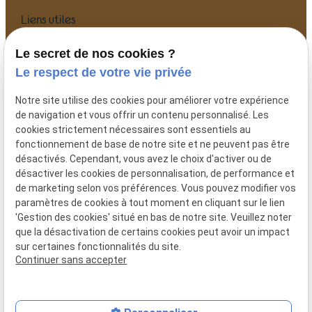
Liens utiles
Accueil
Le secret de nos cookies ?
Votre avocat
Le respect de votre vie privée
Actualités
Notre site utilise des cookies pour améliorer votre expérience
Contact
de navigation et vous offrir un contenu personnalisé. Les
Plan du site
cookies strictement nécessaires sont essentiels au
fonctionnement de base de notre site et ne peuvent pas être
Mentions légales
désactivés. Cependant, vous avez le choix d'activer ou de
Politique de confidentialité
désactiver les cookies de personnalisation, de performance et
Gestion des cookies
de marketing selon vos préférences. Vous pouvez modifier vos
paramètres de cookies à tout moment en cliquant sur le lien
Me contacter
'Gestion des cookies' situé en bas de notre site. Veuillez noter
que la désactivation de certains cookies peut avoir un impact
06 41 53 34 49
sur certaines fonctionnalités du site.
cuisiniermarie@yahoo.fr
Continuer sans accepter
78 rue des minimes
59500 DOUAI
Numéro de SIRET :
79864842400025