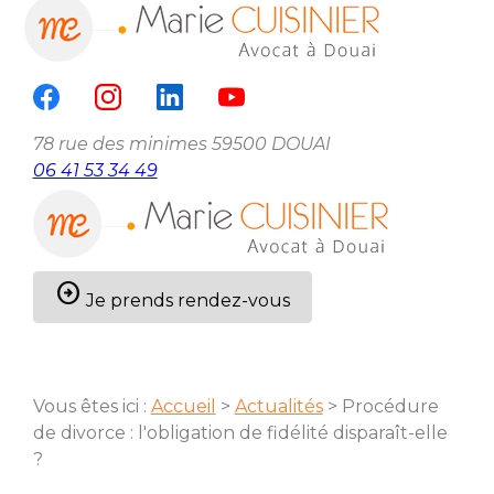
Panneau de gestion des cookies
menu
78 rue des minimes
59500 DOUAI
06 41 53 34 49
arrow_circle_right
Je prends rendez-vous
Vous êtes ici :
Accueil
>
Actualités
> Procédure
de divorce : l'obligation de fidélité disparaît-elle
?