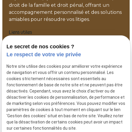
droit de la famille et droit pénal, offrant un
accompagnement personnalisé et des solutions
amiables pour résoudre vos litiges.
Liens utiles
Accueil
Le secret de nos cookies ?
Votre avocat
Le respect de votre vie privée
Actualités
Notre site utilise des cookies pour améliorer votre expérience
Contact
de navigation et vous offrir un contenu personnalisé. Les
Plan du site
cookies strictement nécessaires sont essentiels au
fonctionnement de base de notre site et ne peuvent pas être
Mentions légales
désactivés. Cependant, vous avez le choix d'activer ou de
Politique de confidentialité
désactiver les cookies de personnalisation, de performance et
Gestion des cookies
de marketing selon vos préférences. Vous pouvez modifier vos
paramètres de cookies à tout moment en cliquant sur le lien
Me contacter
'Gestion des cookies' situé en bas de notre site. Veuillez noter
que la désactivation de certains cookies peut avoir un impact
06 41 53 34 49
sur certaines fonctionnalités du site.