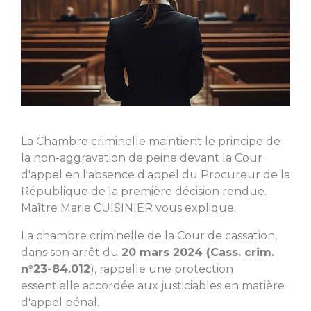
La Chambre criminelle maintient le principe de
la non-aggravation de peine devant la Cour
d'appel en l'absence d'appel du Procureur de la
République de la première décision rendue.
Maître Marie CUISINIER vous explique.
La chambre criminelle de la Cour de cassation,
dans son arrêt du
20 mars 2024 (Cass. crim.
n°23-84.012
), rappelle une protection
essentielle accordée aux justiciables en matière
d'appel pénal.