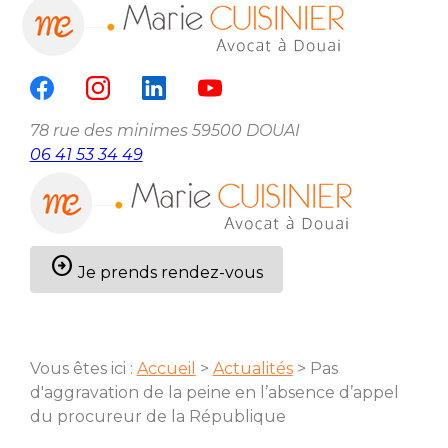
Panneau de gestion des cookies
menu
78 rue des minimes
59500 DOUAI
06 41 53 34 49
arrow_circle_right
Je prends rendez-vous
Vous êtes ici :
Accueil
>
Actualités
> Pas
d'aggravation de la peine en l’absence d’appel
du procureur de la République