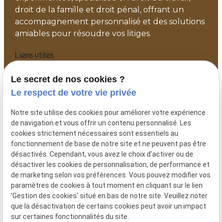
droit de la famille et droit pénal, offrant un
accompagnement personnalisé et des solutions
amiables pour résoudre vos litiges.
Liens utiles
Accueil
Le secret de nos cookies ?
Votre avocat
Le respect de votre vie privée
Actualités
Notre site utilise des cookies pour améliorer votre expérience
Contact
de navigation et vous offrir un contenu personnalisé. Les
Plan du site
cookies strictement nécessaires sont essentiels au
fonctionnement de base de notre site et ne peuvent pas être
Mentions légales
désactivés. Cependant, vous avez le choix d'activer ou de
Politique de confidentialité
désactiver les cookies de personnalisation, de performance et
Gestion des cookies
de marketing selon vos préférences. Vous pouvez modifier vos
paramètres de cookies à tout moment en cliquant sur le lien
Me contacter
'Gestion des cookies' situé en bas de notre site. Veuillez noter
que la désactivation de certains cookies peut avoir un impact
06 41 53 34 49
sur certaines fonctionnalités du site.