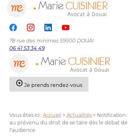
Panneau de gestion des cookies
menu
78 rue des minimes
59500 DOUAI
06 41 53 34 49
arrow_circle_right
Je prends rendez-vous
Vous êtes ici :
Accueil
>
Actualités
> Notification
au prévenu du droit de se taire dès le débat de
l'audience