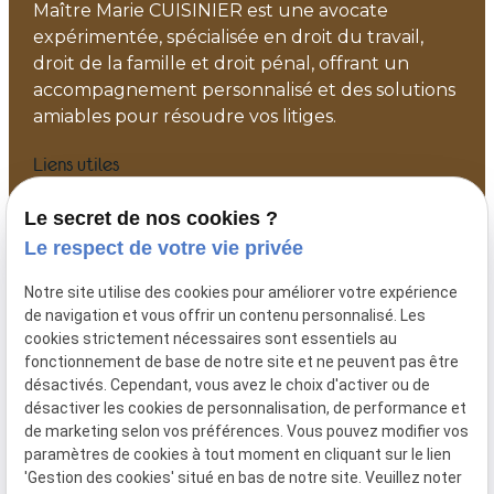
Maître Marie CUISINIER est une avocate
expérimentée, spécialisée en droit du travail,
droit de la famille et droit pénal, offrant un
accompagnement personnalisé et des solutions
amiables pour résoudre vos litiges.
Liens utiles
Accueil
Le secret de nos cookies ?
Votre avocat
Le respect de votre vie privée
Actualités
Notre site utilise des cookies pour améliorer votre expérience
Contact
de navigation et vous offrir un contenu personnalisé. Les
Plan du site
cookies strictement nécessaires sont essentiels au
fonctionnement de base de notre site et ne peuvent pas être
Mentions légales
désactivés. Cependant, vous avez le choix d'activer ou de
Politique de confidentialité
désactiver les cookies de personnalisation, de performance et
Gestion des cookies
de marketing selon vos préférences. Vous pouvez modifier vos
paramètres de cookies à tout moment en cliquant sur le lien
Me contacter
'Gestion des cookies' situé en bas de notre site. Veuillez noter