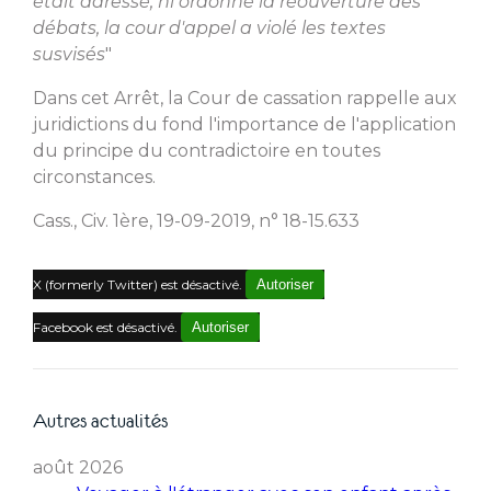
était adressé, ni ordonné la réouverture des
débats, la cour d'appel a violé les textes
susvisés
"
Dans cet Arrêt, la Cour de cassation rappelle aux
juridictions du fond l'importance de l'application
du principe du contradictoire en toutes
circonstances.
Cass., Civ. 1ère, 19-09-2019, n° 18-15.633
X (formerly Twitter) est désactivé.
Autoriser
Facebook est désactivé.
Autoriser
Autres actualités
août 2026