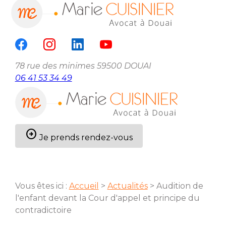
Panneau de gestion des cookies
menu
78 rue des minimes
59500 DOUAI
06 41 53 34 49
arrow_circle_right
Je prends rendez-vous
Vous êtes ici :
Accueil
>
Actualités
> Audition de
l'enfant devant la Cour d'appel et principe du
contradictoire